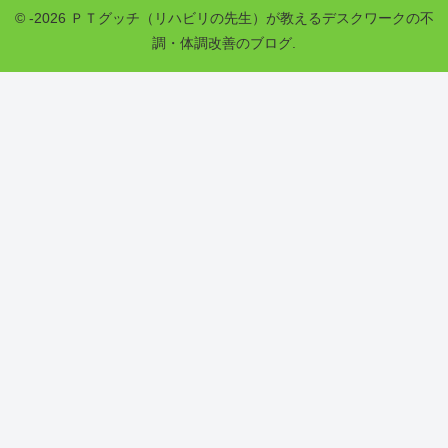
© -2026 ＰＴグッチ（リハビリの先生）が教えるデスクワークの不
調・体調改善のブログ.