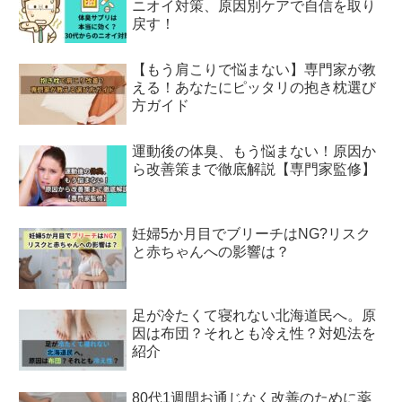
ニオイ対策、原因別ケアで自信を取り
戻す！
【もう肩こりで悩まない】専門家が教
える！あなたにピッタリの抱き枕選び
方ガイド
運動後の体臭、もう悩まない！原因か
ら改善策まで徹底解説【専門家監修】
妊婦5か月目でブリーチはNG?リスク
と赤ちゃんへの影響は？
足が冷たくて寝れない北海道民へ。原
因は布団？それとも冷え性？対処法を
紹介
80代1週間お通じなく改善のために薬