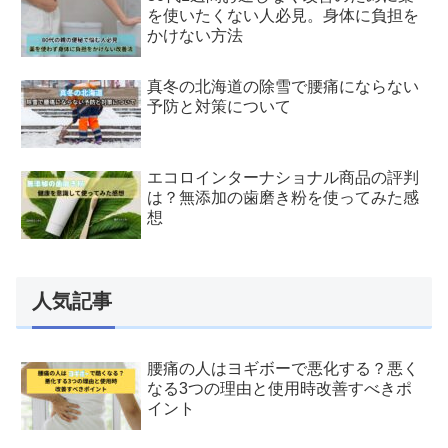
を使いたくない人必見。身体に負担を
かけない方法
真冬の北海道の除雪で腰痛にならない
予防と対策について
エコロインターナショナル商品の評判
は？無添加の歯磨き粉を使ってみた感
想
人気記事
腰痛の人はヨギボーで悪化する？悪く
なる3つの理由と使用時改善すべきポ
イント