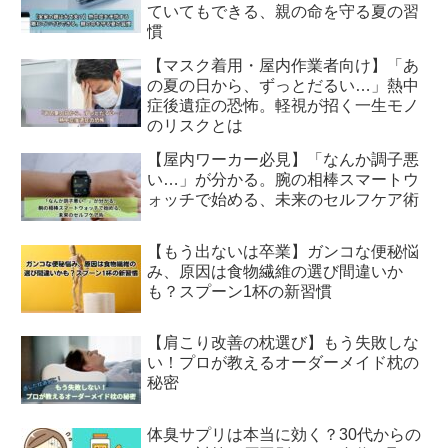
ていてもできる、親の命を守る夏の習
慣
【マスク着用・屋内作業者向け】「あ
の夏の日から、ずっとだるい…」熱中
症後遺症の恐怖。軽視が招く一生モノ
のリスクとは
【屋内ワーカー必見】「なんか調子悪
い…」が分かる。腕の相棒スマートウ
ォッチで始める、未来のセルフケア術
【もう出ないは卒業】ガンコな便秘悩
み、原因は食物繊維の選び間違いか
も？スプーン1杯の新習慣
【肩こり改善の枕選び】もう失敗しな
い！プロが教えるオーダーメイド枕の
秘密
体臭サプリは本当に効く？30代からの