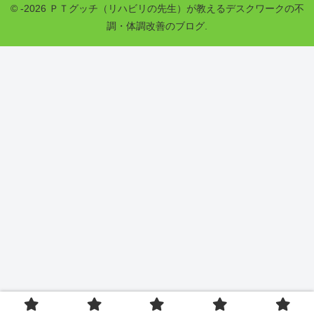
© -2026 ＰＴグッチ（リハビリの先生）が教えるデスクワークの不
調・体調改善のブログ.