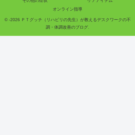
その他の症状
ケアアイテム
オンライン指導
© -2026 ＰＴグッチ（リハビリの先生）が教えるデスクワークの不
調・体調改善のブログ.