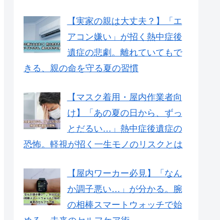
【実家の親は大丈夫？】「エ
アコン嫌い」が招く熱中症後
遺症の悲劇。離れていてもで
きる、親の命を守る夏の習慣
【マスク着用・屋内作業者向
け】「あの夏の日から、ずっ
とだるい…」熱中症後遺症の
恐怖。軽視が招く一生モノのリスクとは
【屋内ワーカー必見】「なん
か調子悪い…」が分かる。腕
の相棒スマートウォッチで始