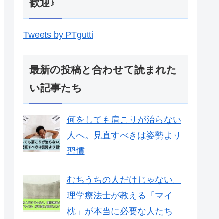
歓迎♪
Tweets by PTgutti
最新の投稿と合わせて読まれた
い記事たち
何をしても肩こりが治らない
人へ。見直すべきは姿勢より
習慣
むちうちの人だけじゃない。
理学療法士が教える「マイ
枕」が本当に必要な人たち