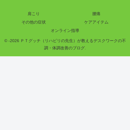
肩こり
腰痛
その他の症状
ケアアイテム
オンライン指導
© -2026 ＰＴグッチ（リハビリの先生）が教えるデスクワークの不
調・体調改善のブログ.