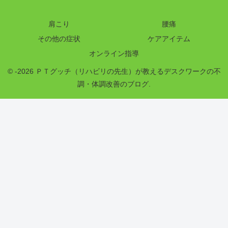
肩こり
腰痛
その他の症状
ケアアイテム
オンライン指導
© -2026 ＰＴグッチ（リハビリの先生）が教えるデスクワークの不
調・体調改善のブログ.