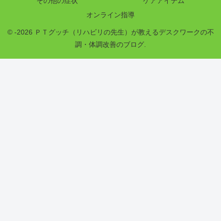
その他の症状
ケアアイテム
オンライン指導
© -2026 ＰＴグッチ（リハビリの先生）が教えるデスクワークの不
調・体調改善のブログ.