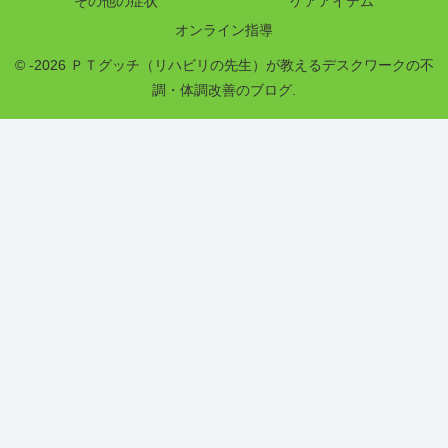
その他の症状
ケアアイテム
オンライン指導
© -2026 ＰＴグッチ（リハビリの先生）が教えるデスクワークの不
調・体調改善のブログ.