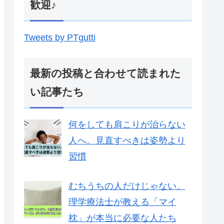
歓迎♪
Tweets by PTgutti
最新の投稿と合わせて読まれた
い記事たち
何をしても肩こりが治らない
人へ。見直すべきは姿勢より
習慣
むちうちの人だけじゃない。
理学療法士が教える「マイ
枕」が本当に必要な人たち