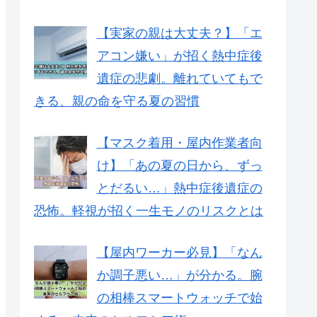
【実家の親は大丈夫？】「エ
アコン嫌い」が招く熱中症後
遺症の悲劇。離れていてもで
きる、親の命を守る夏の習慣
【マスク着用・屋内作業者向
け】「あの夏の日から、ずっ
とだるい…」熱中症後遺症の
恐怖。軽視が招く一生モノのリスクとは
【屋内ワーカー必見】「なん
か調子悪い…」が分かる。腕
の相棒スマートウォッチで始