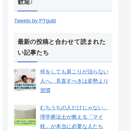
歓迎♪
Tweets by PTgutti
最新の投稿と合わせて読まれた
い記事たち
何をしても肩こりが治らない
人へ。見直すべきは姿勢より
習慣
むちうちの人だけじゃない。
理学療法士が教える「マイ
枕」が本当に必要な人たち