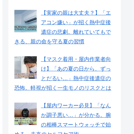
【実家の親は大丈夫？】「エ
アコン嫌い」が招く熱中症後
遺症の悲劇。離れていてもで
きる、親の命を守る夏の習慣
【マスク着用・屋内作業者向
け】「あの夏の日から、ずっ
とだるい…」熱中症後遺症の
恐怖。軽視が招く一生モノのリスクとは
【屋内ワーカー必見】「なん
か調子悪い…」が分かる。腕
の相棒スマートウォッチで始