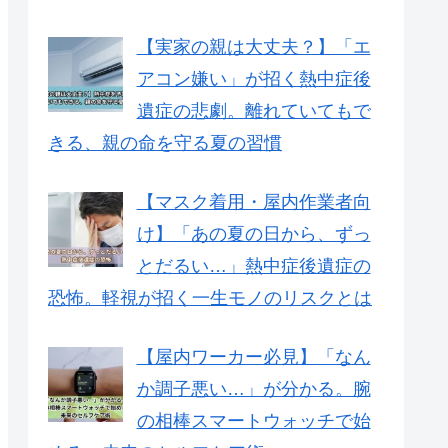
【実家の親は大丈夫？】「エ
アコン嫌い」が招く熱中症後
遺症の悲劇。離れていてもで
きる、親の命を守る夏の習慣
【マスク着用・屋内作業者向
け】「あの夏の日から、ずっ
とだるい…」熱中症後遺症の
恐怖。軽視が招く一生モノのリスクとは
【屋内ワーカー必見】「なん
か調子悪い…」が分かる。腕
の相棒スマートウォッチで始