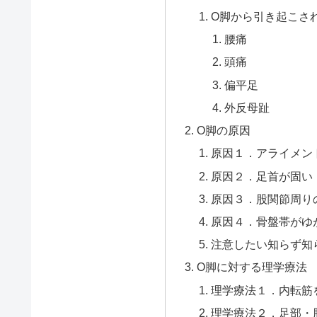
O脚から引き起こさ
腰痛
頭痛
偏平足
外反母趾
O脚の原因
原因１．アライメン
原因２．足首が固い
原因３．股関節周り
原因４．骨盤帯がゆ
注意したい知らず知
O脚に対する理学療法
理学療法１．内転筋
理学療法２．足部・