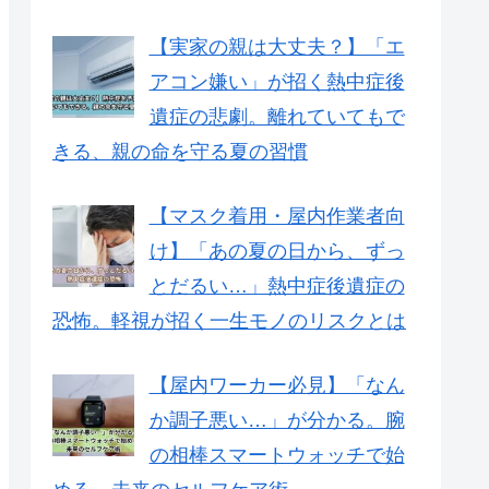
【実家の親は大丈夫？】「エ
アコン嫌い」が招く熱中症後
遺症の悲劇。離れていてもで
きる、親の命を守る夏の習慣
【マスク着用・屋内作業者向
け】「あの夏の日から、ずっ
とだるい…」熱中症後遺症の
恐怖。軽視が招く一生モノのリスクとは
【屋内ワーカー必見】「なん
か調子悪い…」が分かる。腕
の相棒スマートウォッチで始