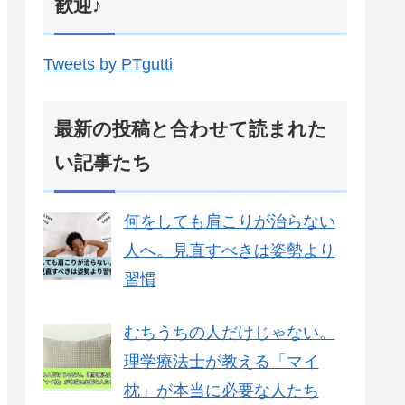
歓迎♪
Tweets by PTgutti
最新の投稿と合わせて読まれた
い記事たち
何をしても肩こりが治らない
人へ。見直すべきは姿勢より
習慣
むちうちの人だけじゃない。
理学療法士が教える「マイ
枕」が本当に必要な人たち