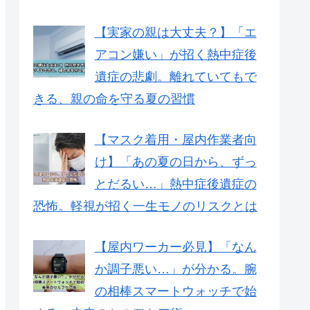
【実家の親は大丈夫？】「エ
アコン嫌い」が招く熱中症後
遺症の悲劇。離れていてもで
きる、親の命を守る夏の習慣
【マスク着用・屋内作業者向
け】「あの夏の日から、ずっ
とだるい…」熱中症後遺症の
恐怖。軽視が招く一生モノのリスクとは
【屋内ワーカー必見】「なん
か調子悪い…」が分かる。腕
の相棒スマートウォッチで始